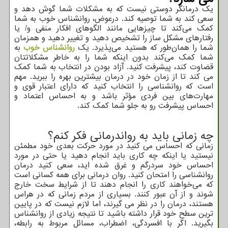
یک درمانگر دوستی نیست که به مشکلات شما گوش دهد و
سعی کند به شما توصیه کند. درعوض، روانشناس خوب به شما
کمک می‌کند تا چیزهایی مانند الگوهای افکار منفی و/ یا
رفتارهای مشکل ‌ساز را تشخیص دهید و تغییر دهید و همزمان
شما را همان‌طور که هستید می‌پذیرد. یک
روانشناس خوب
به
شما کمک می‌کند بدون اینکه شما را به خاطر مشکلاتتان
قضاوت کند، پیشرفت کنید. آزاد بودن در انتخاب به شما کمک
می کند تا از زمان خود در درمان بیشترین بهره را ببرید. مهم
است که روانشناسی را انتخاب کنید که دارای اعتبار قوی و
مهارت‌های بین فردی مؤثر باشد و به احساس اعتماد و
احساس پیشرفت رو به جلو شما کمک ‌کند.
چه زمانی باید به رواندرمانی فکر کنم؟
زمانی که احساس می کنید در مورد حرکت بعدی خود مطمئن
نیستید یا اینکه چه کاری باید انجام دهید یا حتی در مورد
احساس خود سردرگم و غرق شده اید، سعی کنید درمان
روانشناسی را امتحان کنید. روان درمانی برای همه کسانی است
که می‌خواهند کاری را انجام دهند تا از شرایط سخت خارج
شوند و از آن عبور کنند. بسیاری از مردم زمانی که در هراس
هستند، درمان را در نظر می گیرند، اما لازم نیست که در پایین
ترین سطح خود قرار داشته باشید تا نتیجه زیادی از روانشناس
بگیرید. اگر با افسردگی، اضطراب، مسائل مربوط به رابطه،