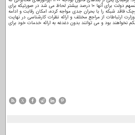
اعتبار پروانه آنها در سال ۱۴۰۰ خاتمه می یافت باید برای تمدید پروانه هم مبلغ قابل توجهی بعنوان حق امتیاز می پرداختند و هم مبلغ حق السهم دولت برای آنها ۱۰ درصد بیشتر لحاظ می شد در صورتیکه برای
 کرد: این تکلیف، شرکت های کوچک فاقد شبکه را با بحران جدی مواجه کرده، امکان رقابت و ادامه
وزارت ارتباطات از مراجع مختلف و ارائه نظرات کارشناسی در نهایت
کت های ServCo و MVNO که شبکه مستقل ندارند مشمول این حکم نخواهند بود و می توانند بدون دغدغه به ارائه خدمات خود برای
X