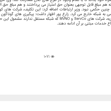
پراتورهای مشابه که سررسید پروانه آنها سال ۱۳۹۹ یا ۱۴۰۱ بود چنین حکمی نبود. وزیر ارتباطات اضافه
ترسی به شبکه خارج می کرد. زارع پور اظهار داشت: پیگیری های گوناگون 
منجر به ارائه نظریه حقوقی معاونت قوانین مجلس شد. طبق این نظریه، شر
ع خدمات مبتنی بر آن ادامه دهند.
1071