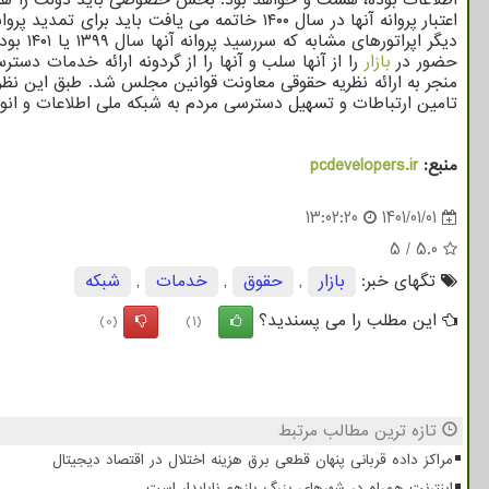
دیگر ا
حضور در
بازار
را از آنها سلب و آنها را از گردونه ارائه خدمات دس
تامین ارتباطات و تسهیل دسترسی مردم به شبکه ملی اطلاعات و انوا
منبع:
pcdevelopers.ir
13:02:20
1401/01/01
5
/
5.0
تگهای خبر:
بازار
,
حقوق
,
خدمات
,
شبكه
این مطلب را می پسندید؟
(0)
(1)
تازه ترین مطالب مرتبط
مراکز داده قربانی پنهان قطعی برق هزینه اختلال در اقتصاد دیجیتال
اینترنت همراه در شهرهای بزرگ بازهم ناپایدار است