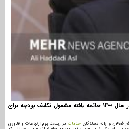
به گزارش توسعه دهندگان وزیر ارتباطات اظهار داشت: اپراتورهای کوچک فاقد شبکه که اعتبار پروانه آنها در سال 1400 خاتمه یافته مشمول تکلیف بودجه برای
 فعالان و ارائه دهندگان
خدمات
در زیست بوم ارتباطات و فناوری
اطلاعات بوده، هست و خواهد بود. بخش خصوصی باید دولت را همراه خود بداند تا با تمام وجود در طرح های کلان مشارکت کند. وی افزود: برمبنای یکی از بندهای قانون بودجه ۱۴۰۰ اپراتورهای مخابراتی که