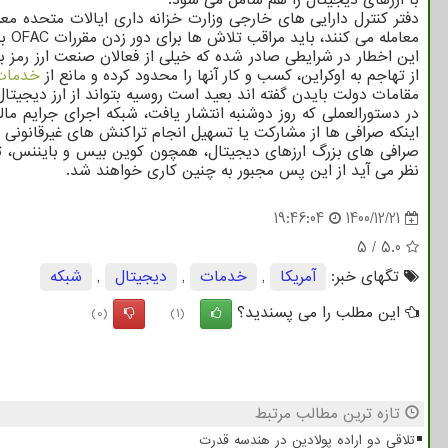
دفتر کنترل دارایی های خارجی وزارت خزانه داری ایالات متحده معر
معامله می کنند، باید مراقب تلاش ها برای دور زدن مقررات OFAC باشند و باید اطمینان حاصل کنند که در معاملات ممنوعه شرکت نمی کنند.
این اخطار در شرایطی صادر شده که خیلی از فعالان صنعت ارز رمز ب
از تهاجم به اوکراین، کسب و کار آنها را محدود کرده و مانع از
خدمات
مقامات دولت بایدن گفته اند بعید است روسیه بتواند از ارز دیجیتا
اینکه صرافی ها از مشارکت یا تسهیل انجام تراکنش های غیرقانونی من
صرافی های بزرگ ارزهای دیجیتال، همچون کوین بیس و بایننس، تابح
نظر می آید از این پس مجبور به چنین کاری خواهند شد.
19:46:04
1400/12/21
5
/
5.0
تگهای خبر:
آمریكا
,
خدمات
,
دیجیتال
,
شبكه
این مطلب را می پسندید؟
(0)
(1)
تازه ترین مطالب مرتبط
تلاقی دو اراده پولادین در هندسه قدرت