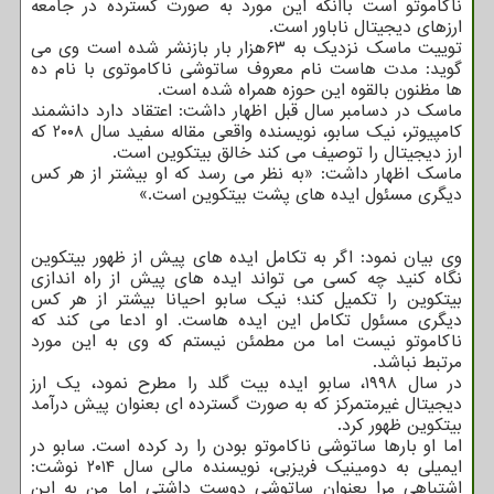
ناکاموتو است باآنکه این مورد به صورت گسترده در جامعه
ارزهای دیجیتال ناباور است.
توییت ماسک نزدیک به ۶۳هزار بار بازنشر شده است وی می
گوید: مدت هاست نام معروف ساتوشی ناکاموتوی با نام ده
ها مظنون بالقوه این حوزه همراه شده است.
ماسک در دسامبر سال قبل اظهار داشت: اعتقاد دارد دانشمند
کامپیوتر، نیک سابو، نویسنده واقعی مقاله سفید سال ۲۰۰۸ که
ارز دیجیتال را توصیف می کند خالق بیتکوین است.
ماسک اظهار داشت: «به نظر می رسد که او بیشتر از هر کس
دیگری مسئول ایده های پشت بیتکوین است.»
وی بیان نمود: اگر به تکامل ایده های پیش از ظهور بیتکوین
نگاه کنید چه کسی می تواند ایده های پیش از راه اندازی
بیتکوین را تکمیل کند؛ نیک سابو احیانا بیشتر از هر کس
دیگری مسئول تکامل این ایده هاست. او ادعا می کند که
ناکاموتو نیست اما من مطمئن نیستم که وی به این مورد
مرتبط نباشد.
در سال ۱۹۹۸، سابو ایده بیت گلد را مطرح نمود، یک ارز
دیجیتال غیرمتمرکز که به صورت گسترده ای بعنوان پیش درآمد
بیتکوین ظهور کرد.
اما او بارها ساتوشی ناکاموتو بودن را رد کرده است. سابو در
ایمیلی به دومینیک فریزبی، نویسنده مالی سال ۲۰۱۴ نوشت:
اشتباهی مرا بعنوان ساتوشی دوست داشتی اما من به این