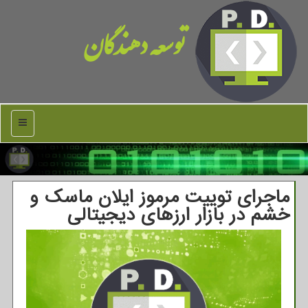
توسعه دهندگان
منو
ماجرای توییت مرموز ایلان ماسک و
خشم در بازار ارزهای دیجیتالی