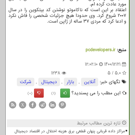
مورد عادت کرده ام.
اعتقاد بر این است که ناکاموتو نوشتن کد بیتکوین را در سال
۲۰۰۷ شروع کرد. وی حدودا هیچ جزئیات شخصی را فاش نکرد
و ادعا کرد که مردی ۳۷ ساله از ژاپن است.
منبع:
pcdevelopers.ir
12:02:10
1400/12/21
1238
5
/
5.0
تگهای خبر:
آنلاین
,
بازار
,
دیجیتال
,
شركت
این مطلب را می پسندید؟
(0)
(1)
X
تازه ترین مطالب مرتبط
مراکز داده قربانی پنهان قطعی برق هزینه اختلال در اقتصاد دیجیتال