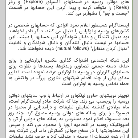
های دولتی روسیه در قسمتهای اکسپلور (Explore) و ریلز
(Reels) را متوقف کرده و پیدا کردن این حسابها در قسمت
"جست و جو" را دشوارتر می کند.
اینستاگرام همینطور اعلام نمود افرادی که حسابهای شخصی در
کشورهای روسیه و اوکراین را دنبال می کنند، دیگر قادر نخواهند
بود دنبال کنندگان و دنبال شوندگان این حسابها را ببینند. این
حسابها در لیست دنبال کنندگان و دنبال شوندگان و قابلیت
"دنبال کردن متقابل" (mutual follows) دیده نخواهند شد.
این شبکه اجتماعی اشتراک گذاری عکس، ابزارهایی را برای
حذف دسته جمعی تصاویر، ویدئوها، پسندها و نظرات برای
حسابهای کاربران در روسیه یا اوکراین عرضه نموده است. تدابیر
مذکور یکی از چند اقدام شرکتهای فناوری بزرگ در واکنش به
حمله نظامی روسیه به اوکراین است.
توییتر توییتهای حاوی لینکهای در ارتباط با وب سایتهای دولتی
روسیه را برچسب می زند. مِتا که شرکت مادر اینستاگرام است،
ماه میلادی گذشته نمایش تبلیغات و درآمدزایی از محتوا در
فیسبوک را برای رسانه های دولتی روسیه ممنوع کرد. چند روز
بعد فیسبوک اعلام نمود دسترسی به رسانه های دولتی آر تی و
اسپوتنیک روسیه در اتحادیه اروپا را محدود می کند و سپس
این محدودیتها را در سطح جهانی گسترش داد. این شرکت بعد
از آن همه تبلیغات از روسیه را متوقف کرد و حاضر نشد تبلیغات