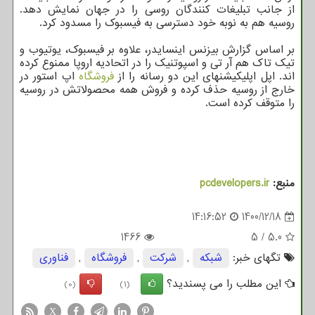
از جانب تبلیغات کنندگان روسی را در جهان نمایش دهد.
روسیه هم به نوبه خود دسترسی به فیسبوک را مسدود کرد.
بر اساس گزارش بیزنس اینسایدر، علاوه بر فیسبوک، یوتیوب و
تیک تاک هم آر تی و اسپوتنیک را در اتحادیه اروپا ممنوع کرده
اند. اپل اپلیکیشنهای این دو رسانه را از
فروشگاه
اپ استور در
خارج از روسیه حذف کرده و فروش همه محصولاتش در روسیه
را متوقف کرده است.
منبع:
pcdevelopers.ir
14:16:52
1400/12/18
1466
5
/
5.0
تگهای خبر:
شبكه
,
شركت
,
فروشگاه
,
فناوری
این مطلب را می پسندید؟
(0)
(1)
X