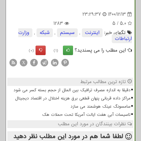
23:29:37
1400/12/13
1283
5
/
5.0
تگهای خبر:
اینترنت
,
سیستم
,
شبكه
,
وزارت
ارتباطات
این مطلب را می پسندید؟
(0)
(1)
X
تازه ترین مطالب مرتبط
دقیقا به اندازه مصرف ترافیک بین الملل از حجم بسته کسر می شود
مراکز داده قربانی پنهان قطعی برق هزینه اختلال در اقتصاد دیجیتال
سامسونگ عینک هوشمند می سازد
تاسیسات آبی هفت ایالت آمریکا تحت حملات هک
نظرات بینندگان در مورد این مطلب
لطفا شما هم
در مورد این مطلب
نظر دهید