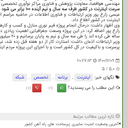
مهندسی هوافضا، معاونت پژوهش و فناوری مراکز نوآوری تخصصی 
سرعت اینترنت در کشور ظرف سه سال و نیم آینده ۱۰۰ برابر می شود
عیسی زارع پور وزیر ارتباطات و فناوری اطلاعات در حاشیه مرا
اینترنت در کشور اطلاع داد.
وی اظهار داشت: درحال انجام پروژه فیبر نوری منازل و کسب و کارها (FTTH) هستیم و تا آخر دولت سیزدهم شاهد افزایش چشم گیر سرعت اینترنت در کشور خواهیم
زارع پور اضافه کرد: در این پروژه وسعت جغرافیایی اهمیت زیادی 
ساله طی کرده اند را طی سه سال و نیم به پایان برسانیم و ۲۰ میلیون پورت فیبر نوری را در همه جای کشور راه اندازی نماییم.
وزیر ارتباطات اذعان داشت: استارت کار از دو هفته قبل زده شد، ن
پرسرعت و باکیفیت در کل کشور است و با اجرای این پروژه مردم این
20:27:13
1400/12/09
5
/
5.0
تگهای خبر:
اینترنت
,
برنامه
,
تخصص
,
شبكه
این مطلب را می پسندید؟
(0)
(1)
تازه ترین مطالب مرتبط
آخرین وضعیت امنیت سایبری زیرساخت های راه آهن کشور