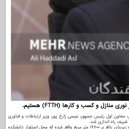
زل و کسب و کارها (FTTH) هستیم.
عاون اول رئیس جمهور، عیسی زارع پور، وزیر ارتباطات و فناوری
شریف راه اندازی شد.
گفتنی است محل جدید دانشکده مهندسی هوافضا در طبقات منفی ۲ تا ۳ ساختمان شهید ستاری مستقر است. این ساختمان در ۱۱ طبقه و زیربنای بالغ بر ۱۹۷۰۰ متر مربع واقع شده که محل استقرار دانشکده