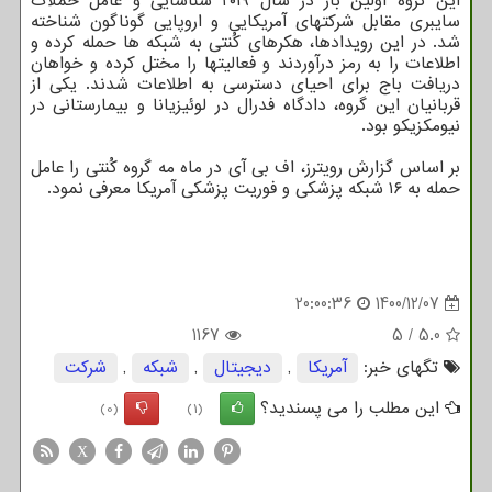
این گروه اولین بار در سال ۲۰۱۹ شناسایی و عامل حملات
سایبری مقابل شرکتهای آمریکایی و اروپایی گوناگون شناخته
شد. در این رویدادها، هکرهای کُنتی به شبکه ها حمله کرده و
اطلاعات را به رمز درآوردند و فعالیتها را مختل کرده و خواهان
دریافت باج برای احیای دسترسی به اطلاعات شدند. یکی از
قربانیان این گروه، دادگاه فدرال در لوئیزیانا و بیمارستانی در
نیومکزیکو بود.
بر اساس گزارش رویترز، اف بی آی در ماه مه گروه کُنتی را عامل
حمله به ۱۶ شبکه پزشکی و فوریت پزشکی آمریکا معرفی نمود.
20:00:36
1400/12/07
1167
5
/
5.0
تگهای خبر:
آمریكا
,
دیجیتال
,
شبكه
,
شركت
این مطلب را می پسندید؟
(0)
(1)
X