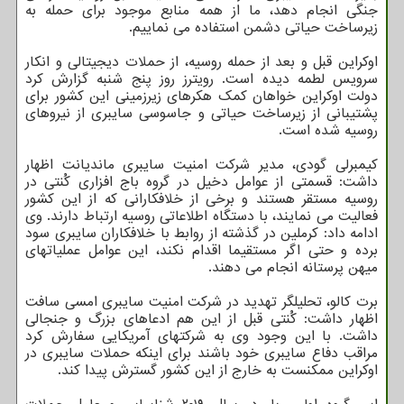
جنگی انجام دهد، ما از همه منابع موجود برای حمله به
زیرساخت حیاتی دشمن استفاده می نماییم.
اوکراین قبل و بعد از حمله روسیه، از حملات دیجیتالی و انکار
سرویس لطمه دیده است. رویترز روز پنج شنبه گزارش کرد
دولت اوکراین خواهان کمک هکرهای زیرزمینی این کشور برای
پشتیبانی از زیرساخت حیاتی و جاسوسی سایبری از نیروهای
روسیه شده است.
کیمبرلی گودی، مدیر شرکت امنیت سایبری ماندیانت اظهار
داشت: قسمتی از عوامل دخیل در گروه باج افزاری کُنتی در
روسیه مستقر هستند و برخی از خلافکارانی که از این کشور
فعالیت می نمایند، با دستگاه اطلاعاتی روسیه ارتباط دارند. وی
ادامه داد: کرملین در گذشته از روابط با خلافکاران سایبری سود
برده و حتی اگر مستقیما اقدام نکند، این عوامل عملیاتهای
میهن پرستانه انجام می دهند.
برت کالو، تحلیلگر تهدید در شرکت امنیت سایبری امسی سافت
اظهار داشت: کُنتی قبل از این هم ادعاهای بزرگ و جنجالی
داشت. با این وجود وی به شرکتهای آمریکایی سفارش کرد
مراقب دفاع سایبری خود باشند برای اینکه حملات سایبری در
اوکراین ممکنست به خارج از این کشور گسترش پیدا کند.