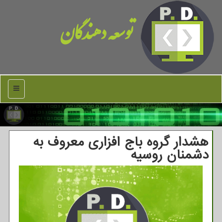
توسعه دهندگان
منو
هشدار گروه باج افزاری معروف به
دشمنان روسیه