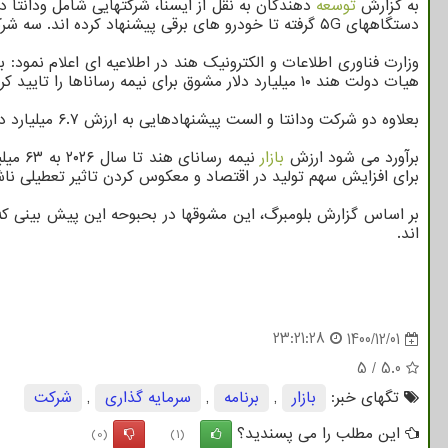
به گزارش
توسعه
دهندگان به نقل از ایسنا، شرکتهایی شامل ودانتا در جوینت ونچری با فاکسکان و شرکت ISMC سرمایه
دستگاههای ۵G گرفته تا خودرو های برقی پیشنهاد کرده اند. سه شرکت به دنبال پشتیبانی ۵.۶ میلیارد دلار از طرف دولت فدرال تحت
وزارت فناوری اطلاعات و الکترونیک هند در اطلاعیه ای اعلام نمود: 
هیات دولت هند ۱۰ میلیارد دلار مشوق برای نیمه رساناها را تایید کرده است.
بعلاوه دو شرکت ودانتا و الست پیشنهادهایی به ارزش ۶.۷ میلیارد دلار برای تولید نمایشگر ارائه کرده اند و به دنبال دریافت ۲.۷ میلیارد دلار مشوق از طرف دولت هستند.
برآورد می شود ارزش
بازار
برای افزایش سهم تولید در اقتصاد و معکوس کردن تاثیر تعطیلی ناشی از 
اند.
23:21:28
1400/12/01
5
/
5.0
تگهای خبر:
بازار
,
برنامه
,
سرمایه گذاری
,
شركت
این مطلب را می پسندید؟
(0)
(1)