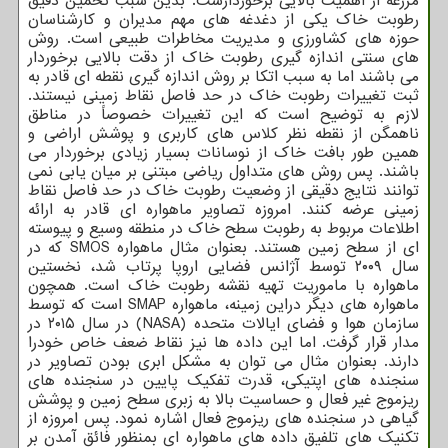
مزرعه از اهمیت بالایی برخوردارست. بدین سبب تخمین دقیق
رطوبت خاک یکی از دغدغه های مهم مدیران و کارشناسان
حوزه های کشاورزی و مدیریت مخاطرات طبیعی است. روش
های سنتی اندازه گیری رطوبت خاک از دقت بالایی برخوردار
می باشند اما به سبب اتکا بر روش اندازه گیری نقطه ای قادر به
ثبت تغییرات رطوبت خاک در حد فاصل نقاط زمینی نیستند.
لازم به توضیح است که این تغییرات خصوصاً در مناطق
ناهمگن از نقطه نظر کلاس های کاربری و پوشش اراضی و
همین طور بافت خاک از نوسانات بسیار زیادی برخوردار می
باشند. پس روش های متداول ریاضی مبتنی بر میان یابی نمی
توانند نتایج دقیقی از وضعیت رطوبت خاک در حد فاصل نقاط
زمینی عرضه کنند. امروزه تصاویر ماهواره ای قادر به ارائه
اطلاعات مربوط به رطوبت سطح خاک در منطقه وسیع و پیوسته
ای از سطح زمین هستند. بعنوان مثال ماهواره SMOS که در
سال ۲۰۰۹ توسط آژانس فضایی اروپا پرتاب شد، نخستین
ماهواره با ماموریت تهیه نقشه رطوبت خاک است. همچون
ماهواره های دیگر دراین زمینه، ماهواره SMAP است که توسط
سازمان هوا و فضای ایالات متحده (NASA) در سال ۲۰۱۵ در
مدار قرار گرفت. اما این داده ها نیز نقاط ضعف خاص خودرا
دارند. بعنوان مثال می توان به مشکل ابری بودن تصاویر در
سنجنده های اپتیکی، قدرت تفکیک پایین در سنجنده های
ریزموج غیر فعال و حساسیت بالا به زبری سطح زمین و پوشش
گیاهی در سنجنده های ریزموج فعال اشاره نمود. پس امروزه از
تکنیک های تلفیق داده های ماهواره ای بمنظور فائق آمدن بر