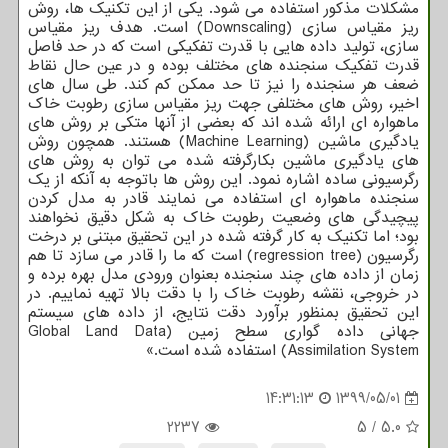
مشکلات مذکور استفاده می شود. یکی از این تکنیک ها، روش
ریز مقیاس سازی (Downscaling) است. هدف ریز مقیاس
سازی، تولید داده هایی با قدرت تفکیکی است که در حد فاصل
قدرت تفکیک سنجنده های مختلف بوده و در عین حال نقاط
ضعف هر سنجنده را نیز تا حد ممکن کم کند. طی سال های
اخیر، روش های مختلفی جهت ریز مقیاس سازی رطوبت خاک
ماهواره ای ارائه شده اند که بعضی از آنها متکی بر روش های
یادگیری ماشین (Machine Learning) هستند. همچون روش
های یادگیری ماشین بکارگرفته شده می توان به روش های
رگرسیونی ساده اشاره نمود. این روش ها باتوجه به آنکه از یک
سنجنده ماهواره ای استفاده می نمایند قادر به مدل کردن
پیچیدگی های وضعیت رطوبت خاک به شکل دقیق نخواهند
بود؛ اما تکنیک به کار گرفته شده در این تحقیق مبتنی بر درخت
رگرسیون (regression tree) است که ما را قادر می سازد تا هم
زمان از داده های چند سنجنده بعنوان ورودی مدل بهره برده و
در خروجی، نقشه رطوبت خاک را با دقت بالا تهیه نماییم. در
این تحقیق بمنظور برآورد دقت نتایج، از داده های سیستم
جهانی داده گواری سطح زمین (Global Land Data
Assimilation System) استفاده شده است.»
14:31:13
1399/05/01
2237
5
/
5.0