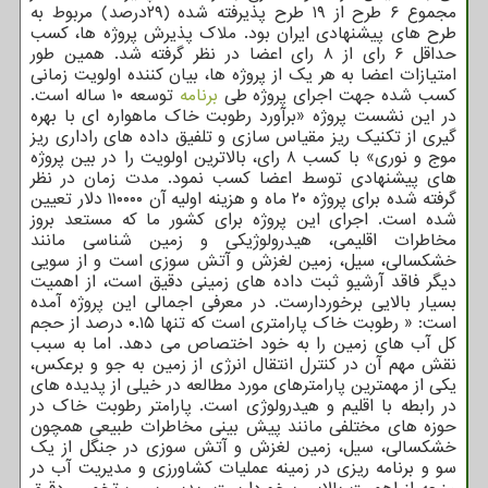
مجموع ۶ طرح از ۱۹ طرح پذیرفته شده (۲۹درصد) مربوط به
طرح های پیشنهادی ایران بود. ملاک پذیرش پروژه ها، کسب
حداقل ۶ رای از ۸ رای اعضا در نظر گرفته شد. همین طور
امتیازات اعضا به هر یک از پروژه ها، بیان کننده اولویت زمانی
کسب شده جهت اجرای پروژه طی
برنامه
توسعه ۱۰ ساله است.
در این نشست پروژه «برآورد رطوبت خاک ماهواره ای با بهره
گیری از تکنیک ریز مقیاس سازی و تلفیق داده های راداری ریز
موج و نوری» با کسب ۸ رای، بالاترین اولویت را در بین پروژه
های پیشنهادی توسط اعضا کسب نمود. مدت زمان در نظر
گرفته شده برای پروژه ۲۰ ماه و هزینه اولیه آن ۱۱۰۰۰۰ دلار تعیین
شده است. اجرای این پروژه برای کشور ما که مستعد بروز
مخاطرات اقلیمی، هیدرولوژیکی و زمین شناسی مانند
خشکسالی، سیل، زمین لغزش و آتش سوزی است و از سویی
دیگر فاقد آرشیو ثبت داده های زمینی دقیق است، از اهمیت
بسیار بالایی برخوردارست. در معرفی اجمالی این پروژه آمده
است: « رطوبت خاک پارامتری است که تنها ۰.۱۵ درصد از حجم
کل آب های زمین را به خود اختصاص می دهد. اما به سبب
نقش مهم آن در کنترل انتقال انرژی از زمین به جو و برعکس،
یکی از مهمترین پارامترهای مورد مطالعه در خیلی از پدیده های
در رابطه با اقلیم و هیدرولوژی است. پارامتر رطوبت خاک در
حوزه های مختلفی مانند پیش بینی مخاطرات طبیعی همچون
خشکسالی، سیل، زمین لغزش و آتش سوزی در جنگل از یک
سو و برنامه ریزی در زمینه عملیات کشاورزی و مدیریت آب در