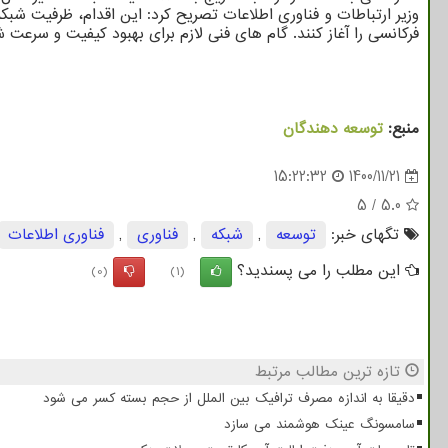
فرکانسی را آغاز کنند. گام های فنی لازم برای بهبود کیفیت و سرع
منبع:
توسعه دهندگان
15:22:32
1400/11/21
5
/
5.0
تگهای خبر:
توسعه
,
شبكه
,
فناوری
,
فناوری اطلاعات
این مطلب را می پسندید؟
(0)
(1)
تازه ترین مطالب مرتبط
دقیقا به اندازه مصرف ترافیک بین الملل از حجم بسته کسر می شود
سامسونگ عینک هوشمند می سازد