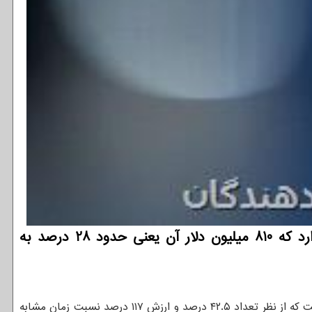
توسعه دهندگان: اعلام گمرک ایران از افزایش واردات گوشی تلفن همراه تا مرز سه میلیارد دلار حکایت دارد که 810 میلیون دلار آن یعنی حدود 28 درصد به
طبق اعلام وی، در ۹ ماهه امسال ۱۳ میلیون و ۶۱ هزار و ۸۲۲ دستگاه به ارزش دو میلیارد و ۹۴۲ هزار و ۴۲۰ دستگاه گوشی وارد ایران شده است که از نظر تعداد ۴۲.۵ درصد و ارزش ۱۱۷ درصد نسبت زمان مشابه