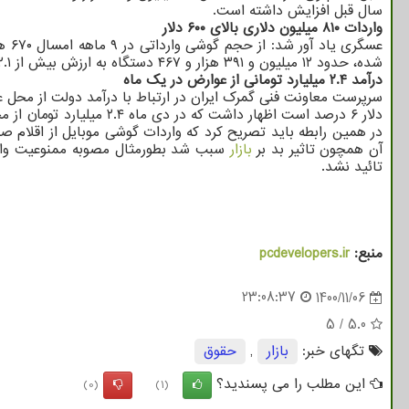
سال قبل افزایش داشته است.
واردات ۸۱۰ میلیون دلاری بالای ۶۰۰ دلار
شده، حدود ۱۲ میلیون و ۳۹۱ هزار و ۴۶۷ دستگاه به ارزش بیش از ۲.۱ میلیارد دلار سهم داشته اند.
درآمد ۲.۴ میلیارد تومانی از عوارض در یک ماه
سرپرست معاونت فنی گمرک ایران در ارتباط با درآمد دولت از محل ع
دلار ۶ درصد است اظهار داشت که در دی ماه ۲.۴ میلیارد تومان از محل عوارض واردات گوشی درآمد برای دولت ثبت شده است.
در همین رابطه باید تصریح کرد که واردات گوشی موبایل از اقلام
آن همچون تاثیر بد بر
بازار
تائید نشد.
منبع:
pcdevelopers.ir
23:08:37
1400/11/06
5
/
5.0
تگهای خبر:
بازار
,
حقوق
این مطلب را می پسندید؟
(0)
(1)