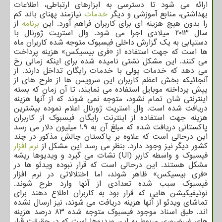
ارائه می شود تا دسترسی به ابزارهای ارتباطی، اطلاعات
بهداشتی، منابع آموزشی و دیگر
خدمات
نیازمند پهنای باند کم
را بدون هیچ هزینه ای برای کاربران فراهم آورد. این
برنامه
از
سال ۲۰۱۳ میلادی اجرا می شود. وال استریت ژورنال با
دستیابی به یک گزارش داخلی فیسبوک متوجه شده کاربران ماه
ها است که جهت استفاده از «فری بیسیکس» هزینه پرداخت
می کنند. این مشکل نشتی نامیده شده برای اینکه زمانی رخ
می دهد که خدمات پولی با خدمات رایگان تداخل دارند. از
آنجائیکه بخش اعظم کاربران این سرویس ها از طرح های از
پیش پرداخته موبایل استفاده می نمایند، تا آن زمان که بسته
اینترنتی شان تمام نشود، متوجه نمی شوند که از آنها هزینه
دریافت شده است. وال استریت ژورنال اعلام نموده بیشترین
هزینه جهت استفاده از اینترنت رایگان فیسبوک از کاربران
پاکستانی دریافت شده که مبلغ آن به ۱.۹ میلیون دلار می رسد
این درحالی است که علاوه بر پاکستان چالش مذکور در چند
کشور دیگر نیز وجود دارد. بنظر می رسد این مشکل از
نرم افزار
فیسبوک و واسطه کاربر (UI) نشات می گیرد و ویدیوها ریشه
مشکل هستند. این درحالی است که قرار نبوده ویدئو ها در
«فری بیسیکس» ظاهر شوند، اما اختلالاتی در نرم افزار
فیسبوک سبب شده تعدادی از آنها وارد طرح شوند.
نوتیفیکیشن هایی که قرار بود به کاربران اطلاع دهند برای
تماشای ویدئو از آنها هزینه دریافت می شوند، نیز ارسال نشده
اند. طبق اسناد موجود فیسبوک متوجه شده ۸۳ درصد هزینه
های غیرضروری مربوط به این ویدیوها است که در حقیقت قرار