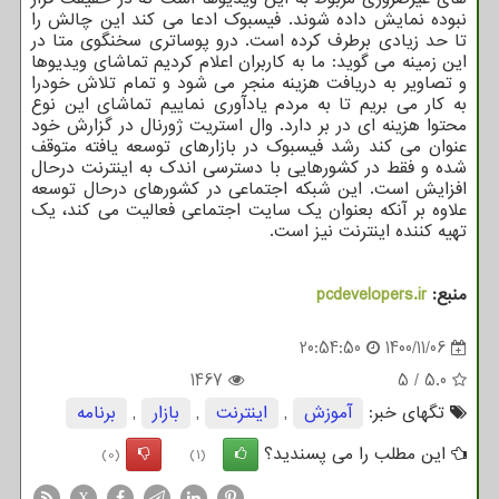
نبوده نمایش داده شوند. فیسبوک ادعا می کند این چالش را
تا حد زیادی برطرف کرده است. درو پوساتری سخنگوی متا در
این زمینه می گوید: ما به کاربران اعلام کردیم تماشای ویدیوها
و تصاویر به دریافت هزینه منجر می شود و تمام تلاش خودرا
به کار می بریم تا به مردم یادآوری نماییم تماشای این نوع
محتوا هزینه ای در بر دارد. وال استریت ژورنال در گزارش خود
عنوان می کند رشد فیسبوک در بازارهای توسعه یافته متوقف
شده و فقط در کشورهایی با دسترسی اندک به اینترنت درحال
افزایش است. این شبکه اجتماعی در کشورهای درحال توسعه
علاوه بر آنکه بعنوان یک سایت اجتماعی فعالیت می کند، یک
تهیه کننده اینترنت نیز است.
منبع:
pcdevelopers.ir
20:54:50
1400/11/06
1467
5
/
5.0
تگهای خبر:
آموزش
,
اینترنت
,
بازار
,
برنامه
این مطلب را می پسندید؟
(0)
(1)
X