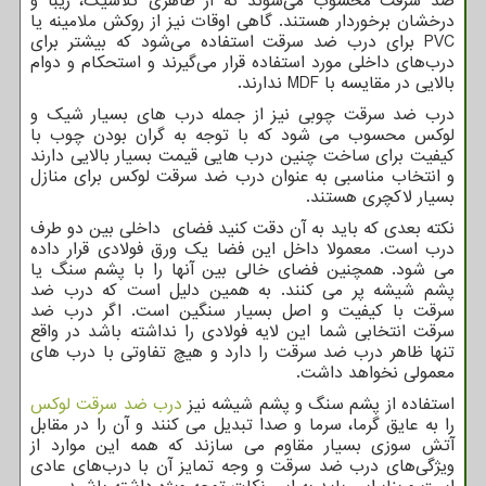
ضد سرقت محسوب می‌شوند که از ظاهری کلاسیک، زیبا و
درخشان برخوردار هستند. گاهی اوقات نیز از روکش ملامینه یا
PVC
برای درب ضد سرقت استفاده می‌شود که بیشتر برای
درب‌های داخلی مورد استفاده قرار می‌گیرند و استحکام و دوام
بالایی در مقایسه با
MDF
ندارند.
درب ضد سرقت چوبی نیز از جمله درب های بسیار شیک و
لوکس محسوب می شود که با توجه به گران بودن چوب با
کیفیت برای ساخت چنین درب هایی قیمت بسیار بالایی دارند
و انتخاب مناسبی به عنوان درب ضد سرقت لوکس برای منازل
بسیار لاکچری هستند.
نکته بعدی که باید به آن دقت کنید فضای داخلی بین دو طرف
درب است. معمولا داخل این فضا یک ورق فولادی قرار داده
می شود. همچنین فضای خالی بین آنها را با پشم سنگ یا
پشم شیشه پر می کنند. به همین دلیل است که درب ضد
سرقت با کیفیت و اصل بسیار سنگین است. اگر درب ضد
سرقت انتخابی شما این لایه فولادی را نداشته باشد در واقع
تنها ظاهر درب ضد سرقت را دارد و هیچ تفاوتی با درب های
معمولی نخواهد داشت.
استفاده از پشم سنگ و پشم شیشه نیز
درب ضد سرقت لوکس
را به عایق گرما، سرما و صدا تبدیل می کنند و آن را در مقابل
آتش سوزی بسیار مقاوم می سازند که همه این موارد از
ویژگی‌های درب ضد سرقت و وجه تمایز آن با درب‌های عادی