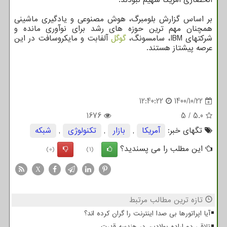
بر اساس گزارش بلومبرگ، هوش مصنوعی و یادگیری ماشینی
همچنان مهم ترین حوزه های رشد برای نوآوری مانده و
شرکتهای IBM، سامسونگ،
گوگل
آلفابت و مایکروسافت در این
عرصه پیشتاز هستند.
12:40:22
1400/10/22
1676
5
/
5.0
تگهای خبر:
آمریكا
,
بازار
,
تكنولوژی
,
شبكه
این مطلب را می پسندید؟
(0)
(1)
X
تازه ترین مطالب مرتبط
آیا اپراتورها بی صدا اینترنت را گران کرده اند؟
تلاقی دو اراده پولادین در هندسه قدرت