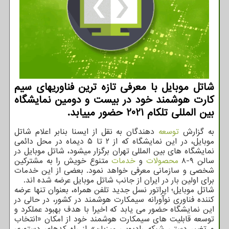
شاتل ‏موبایل با معرفی تازه ترین فناوری‏های سیم
‏کارت هوشمند خود در بیست و دومین نمایشگاه
بین المللی تلکام 2021 حضور می‏یابد.
به گزارش
توسعه
دهندگان به نقل از ایسنا بنابر اعلام شاتل‏
موبایل، در این نمایشگاه که از ۲ تا ۵ دیماه در محل دائمی
نمایشگاه های بین المللی تهران برگزار می‏شود، شاتل‏ موبایل در
سالن ۹-۸
محصولات
و
خدمات
متنوع خویش را به مشترکین
شخصی و سازمانی معرفی خواهد نمود. بعضی از این خدمات
برای اولین بار در ایران از جانب شاتل‏ موبایل عرضه شده ‏اند.
شاتل‏ موبایل؛ اپراتور نسل جدید تلفن همراه، بعنوان تنها عرضه
کننده فناوری نوآورانه سیمکارت هوشمند در کشور، در حالی در
این نمایشگاه حضور می‏ یابد که اخیرا با هدف بهبود عملکرد و
توسعه قابلیت های سیمکارت هوشمند خود از امکان «انتخاب