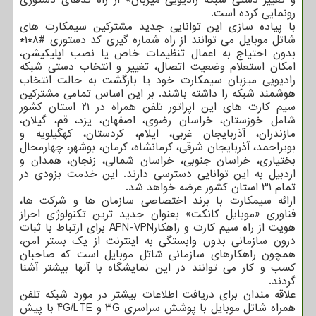
و تغییر دستی شبکه رادیویی میزبان» از راه کدهای دستوری
رونمایی کرده است.
با پیاده‏ سازی این توانایی جدید مشترکین سیمکارت های
شاتل‏ موبایل می ‏توانند از راه شماره گیری کد دستوری #۸*۱*
بدون احتیاج به اعمال تنظیمات خاص یا نصب اپلیکیشن،
امکان استعلام وضعیت اتصال، تغییر و انتخاب دستی شبکه
رادیویی میزبان سیمکارت خود یا بازگشت به حالت انتخاب
هوشمند شبکه را داشته باشند. بر این اساس تمامی مشترکین
سیم ‏کارت ‏های این اپراتور تلفن همراه در ۲۱ استان کشور
شامل خوزستان، خراسان رضوی، اصفهان، یزد، قم، گیلان،
مازندران، آذربایجان غربی، ایلام، کردستان، کهگیلویه و
بویراحمد، آذربایجان شرقی، کرمانشاه، کرمان، بوشهر، چهارمحال
بختیاری، خراسان جنوبی، خراسان شمالی، زنجان، همدان و
اردبیل به این توانایی دسترسی دارند. این خدمت بزودی در
تمام ۳۱ استان کشور عرضه خواهد شد.
ارائه سیمکارت با برند اختصاصی سازمان ها و شرکت ها،
فناوری «موبایل کانکت» بعنوان جدید ترین تکنولوژی احراز
هویت از راه سیم ‏کارت و راهکارAPN-VPN برای ارتباط با ثبات
درون سازمانی بدون وابستگی به اینترنت از یک بستر امن،
همچون راهکارهای سازمانی شاتل‏ موبایل است که صاحبان
کسب و کار می­ توانند در این نمایشگاه با آنها بیشتر آشنا
گردند.
علاقه مندان برای دریافت اطلاعات بیشتر در مورد شبکه تلفن
همراه شاتل‏ موبایل با پوشش سراسری 3G و 4G/LTE با پیش