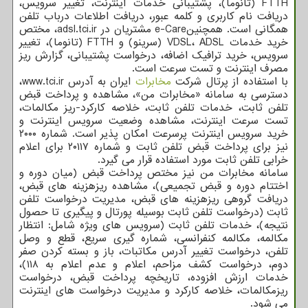
FTTH (تانوما)، پشتیبانی خدمات اینترنت، تغییر سرویس،
دریافت نام کاربری و کلمه عبور، دریافت اطلاعات درباب تلفن
همگانی است. همچنینe-Care مشتریان در adsl.tci.ir، مختص
خرید خدمات VDSL، ADSL (سرینو) و FTTH (تانوما)، تغییر
سرویس، خرید ترافیک اضافه، درخواست پشتیبانی، گزارش ریز
مصرف اینترنت و تست سرعت است.
با استفاده از پرتال شرکت
مخابرات
ایران به آدرس www.tci.ir،
دسترسی به سامانه «مخابرات من»، مشاهده و پرداخت قبض
تلفن ثابت، خدمات تلفن ثابت، خلاصه کارکرد-ریز مکالمات،
تست سرعت اینترنت، مشاهده وضعیت سرویس اینترنت و
خرید سرویس اینترنت پرسرعت امکان پذیر است. شماره ۲۰۰۰
نیز برای پرداخت قبض تلفن ثابت و شماره ۲۰۱۱۷ برای اعلام
خرابی تلفن ثابت مورد استفاده قرار می گیرد.
سامانه مخابرات من نیز مختص پرداخت قبض (میان دوره و
اختتام دوره و قبض تجمیعی)، مشاهده ریزهزینه های قبض،
دریافت گروهی ریزهزینه های قبض، مدیریت درخواست تلفن
ثابت (درخواست تلفن ثابت بوسیله پورتال و پیگیری تا حصول
نتیجه)، خدمات تلفن ثابت (سرویس های ویژه شامل: انتظار
مکالمه، مکالمه کنفرانسی، شماره گیری سریع، قطع و وصل
تلفن، درخواست تغییر آدرس مکاتبات، باز و بسته کردن صفر
دوم، درخواست کشف مزاحم، اعلام و عدم اعلام به ۱۱۸)،
خدمات ارزش افزوده، تاریخچه پرداخت قبض، درخواست
ریزمکالمات، خلاصه کارکرد و مدیریت درخواست های اینترنت
می شود.