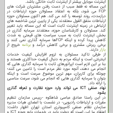
اینترنت موبایل بیشتر از اینترنت ثابت خانگی باشد.
این مساله نه فقط سبب از دست رفتن مشتریان شرکت های
FCP می شود، بلکه به اعتقاد مسئولان حوزه ارتباطات در
درازمدت، روند توسعه را کند می کند. هم اکنون مسئولان حوزه
ارتباطات متفق القول معتقدند یکی از پایین ترین شاخصه های
ارتباطی در زمینه اینترنت ثابت است که این مساله باید تغییر
کند. مسئولان و کارشناسان حوزه، معتقدند سرمایه گذاری در
بخش اینترنت ثابت به سبب سیاست های قیمتی به شدت
کاهش پیدا کرده و اینکه FCPها سرمایه گذاری نمی کنند و
برخی ریزش مشتری و برخی کاهش درآمد و
برنامه
خروج از
بازار
دارند.
از طرفی تاکید مسئولان به لزوم افزایش کیفیت خدمات
اینترنتی است و اینکه مردم به دنبال کیفیت حداکثری هستند و
بنا بر این لازم است اپراتورهای ثابت با سرمایه گذاری هایی که
انجام می دهند، آنچه مورد نظر مردم است را تامین می کنند؛
چونکه برای کاربران، مهم ترین موضوع سرعت است و اینکه
بتوان با سرمایه گذاری هایی که انجام می شود، سرعت مناسبی
را ارائه داد.
نهاد صنفی ICT می تواند وارد حوزه نظارت و تعرفه گذاری
بشود
در این راستا صادق عباسی شاهکوه -رییس سازمان تنظیم
مقررات و ارتباطات رادیویی- در نشست با اعضای هیات مدیره
سازمان نظام صنفی کامپیوتری استان تهران اظهار داشت:
اعتقاد ما این است که دولت باید در خدمات پایه حوزه ICT و