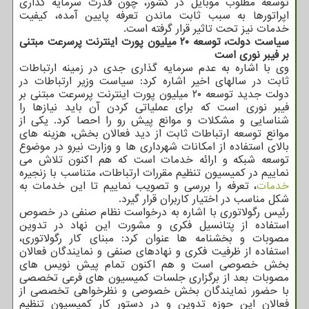
توسعه مطلوب موبایل در کشور، چون قدرت سرمایه گذاری
اپراتورها به سبب ثابت ماندن تعرفه پایین آمده، کیفیت
خدمات نیز تحت تاثیر قرار گرفته است.
سیاست دولت، توسعه ۲۰ میلیون پورت اینترنت پرسرعت مبتنی
بر فیبر نوری است
وی با اشاره به عدم سرمایه گذاری جدی در زمینه ارتباطات
ثابت در سالهای اخیر اشاره کرد: سیاست وزیر ارتباطات در
دولت جدید توسعه ۲۰ میلیون پورت اینترنت پرسرعت مبتنی بر
فیبر نوری است که برای عملیاتی کردن آن باید نیازها را
شناسایی و مشکلات و موانع پیش رو را احصا کرد. یکی از
موانع توسعه ارتباطات ثابت از دید فعالان بخش، هزینه های
بالای استفاده از امکانات شهرداری ها و وزارت نیرو در موضوع
توسعه شبکه و ارائه خدمات است که هم اکنون تلاش می
نماییم در کمیسیون تنظیم مقررات ارتباطات، متناسب با زنجیره
خدمات
، تعرفه را بررسی و تصویب نماییم تا این خدمات به
شکل مناسب در اختیار کاربران قرار گیرد.
رئیس رگولاتوری با اشاره به درخواست نظام صنفی در خصوص
استفاده از پتانسیل فکری و مشورت این نهاد در تدوین
مصوبات و بخشنامه ها عنوان کرد: مبنای کار رگولاتوری،
استفاده از ظرفیت فکری و نهادهای صنفی و نمایندگان فعالان
بخش خصوصی است و هم اکنون تمام پیش نویس های
مصوبات بعد از برگزاری جلسات کمیسیون های فرعی تخصصی
با حضور نمایندگان بخش خصوصی و نظرخواهی تخصصی از
فعالان این حوزه تدوین و در دستور کار کمیسیون تنظیم