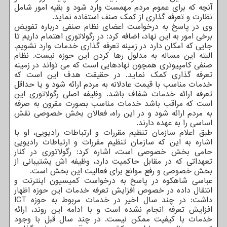
آنچه که برای عموم مردم مهمست وارد شود و بقیه امور شامل
نظارت و تعرفه گذاری از کمک صنف استفاده نماید.
وی در پاسخ به درخواست اعضای نظام صنفی درباره تفویض
برخی امور به این نهاد، اضافه کرد: در رگولاتوری اهتمام داریم تا
جایی که امکان دارد در زمینه تعرفه گذاری خدمات وارد نشویم.
البته این مساله به مدلول رها کردن این حوزه نیست. نظام
صنفی کامپیوتری همچون نهادهایی است که می تواند در زمینه
تعرفه گذاری کمک نماید. در حقیقت هدف این است که
خدمات مناسب با قیمت عادلانه به مردم ارائه شود و یا حداقل
تعرفه ارائه خدمات شفاف باشد. وظیفه اصلی رگولاتوری این
است که مراقب باشد خدمات مناسب بصورت مقرون به صرفه
به مردم ارائه شود و در این راه، فعالان بخش خصوصی نقش
اساسی را به عهده دارند.
طبق اعلام سازمان تنظیم مقررات و ارتباطات رادیویی، او با
اشاره به این که سازمان تنظیم مقررات و ارتباطات رادیویی
حامی بخش خصوصی است، اشاره کرد: رگولاتوری در کنار
تعهداتی که در مقابل حاکمیت دارد، وظیفه اش پشتیبانی از
بخش خصوصی و رفع موانع برای فعالیت این بخش است.
عباسی شاهکوه در پاسخ به درخواست کمیسیون اینترنت و
انتقال داده در خصوص افزایش تعرفه خدمات این حوزه اظهار
داشت: در چند سال اخیر در خدمات مربوط به حوزه ICT
افزایش تعرفه انجام نشده است و با ادامه این روند، ارائه
خدمات با کیفیت ممکن نیست. در چند سال قبل با وجود